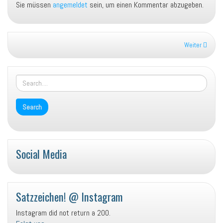
Sie müssen
angemeldet
sein, um einen Kommentar abzugeben.
Weiter
Social Media
Profil
Profil
Profil
YouTube
von
von
von
Satzzeichen-
BlogSatzZeichen
satzzeichen_rub
Satzzeichen! @ Instagram
125814911343060
auf
auf
Instagram did not return a 200.
auf
Twitter
Instagram