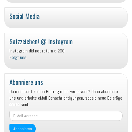
Social Media
P
P
P
Y
r
r
r
o
o
o
o
u
Satzzeichen! @ Instagram
f
f
f
T
Instagram did not return a 200.
i
i
i
u
Folgt uns
l
l
l
b
v
v
v
e
o
o
o
n
n
n
Abonniere uns
S
B
s
a
l
a
Du möchtest keinen Beitrag mehr verpassen? Dann abonniere
t
o
t
uns und erhalte eMail-Benachrichtigungen, sobald neue Beiträge
z
g
z
online sind.
z
S
z
E-
e
a
e
Mail-
i
t
i
Adresse
c
Abonnieren
z
c