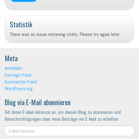
h
Z
h
e
e
e
n
i
n
Statistik
-
c
_
1
h
r
There was an issue retrieving stats. Please try again later.
2
e
u
5
n
b
8
a
a
Meta
1
u
u
4
f
f
Anmelden
9
T
I
Eintrags-Feed
1
w
n
Kommentar-Feed
1
i
s
WordPress.org
3
t
t
4
Blog via E-Mail abonnieren
t
a
3
e
g
Gib deine E-Mail-Adresse an, um diesen Blog zu abonnieren und
0
r
r
Benachrichtigungen über neue Beiträge via E-Mail zu erhalten.
6
a
a
0
n
m
E-
a
z
a
Mail-