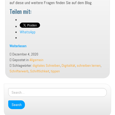
auf diese und weitere Fragen finden Sie auf dem Blog.
Teilen mit:
WhatsApp
Weiterlesen
Handschrift
Dezember 4, 2020
adé?
Gepostet in
Allgemein
Schreiben
Schlagwörter:
digitales Schreiben
,
Digitalität
,
schreiben lernen
,
in
Schrifterwerb
,
Schriftlichkeit
,
tippen
einer
digitalen
Welt