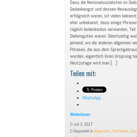
Dass die Nationalsozialisten im Dieb
Gedankengut und dessen Neuausleg
erfolgreich waren, ist vielen bekannt
eher unbekannt, dass einige Phrasen
täglich bedenkenlos verwenden, Teil
Diebesgutes waren. Gleichzeitig we
jemand, wo die anderen allgemein ver
Phrasen, die aus dem Sprachgebrau
wurden, eigentlich ihren Ursprung ha
Heutzutage wird man […]
Teilen mit:
WhatsApp
Weiterlesen
Relikte
Juli 3, 2017
aus
Gepostet in
Allgemein
,
Semantik
,
Spr
dem