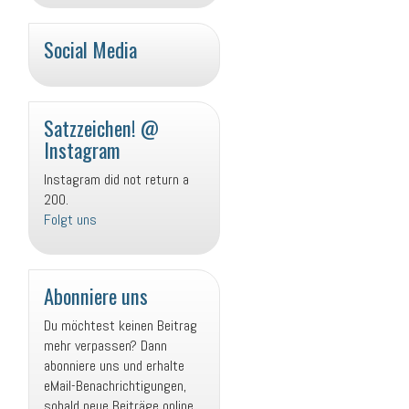
Social Media
P
P
P
Y
r
r
r
o
o
o
o
u
Satzzeichen! @
f
f
f
T
Instagram
i
i
i
u
l
Instagram did not return a
l
l
b
v
200.
v
v
e
o
Folgt uns
o
o
n
n
n
S
B
s
a
l
a
Abonniere uns
t
o
t
z
g
z
Du möchtest keinen Beitrag
z
S
z
mehr verpassen? Dann
e
a
e
abonniere uns und erhalte
i
t
i
eMail-Benachrichtigungen,
c
z
c
sobald neue Beiträge online