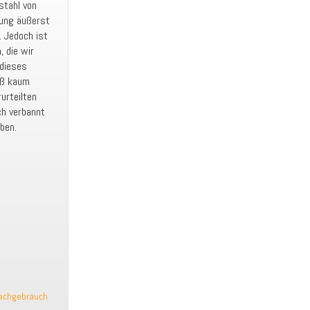
stahl von
ung äußerst
. Jedoch ist
, die wir
 dieses
iß kaum
urteilten
ch verbannt
ben.
achgebrauch