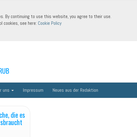
s. By continuing to use this website, you agree to their use.
ol cookies, see here:
Cookie Policy
 RUB
r uns
Impressum
Neues aus der Redaktion
che, die es
ssbraucht