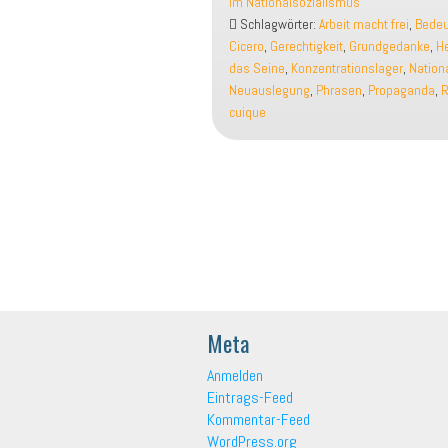
im Nationalsozialismus
KZ
Schlagwörter:
Arbeit macht frei
,
Bede
und
Cicero
,
Gerechtigkeit
,
Grundgedanke
,
He
solche,
das Seine
,
Konzentrationslager
,
Nation
die
Neuauslegung
,
Phrasen
,
Propaganda
,
R
es
cuique
sein
sollten!
–
Phrasen
missbraucht
vom
Nationalsozialismus
Meta
Anmelden
Eintrags-Feed
Kommentar-Feed
WordPress.org