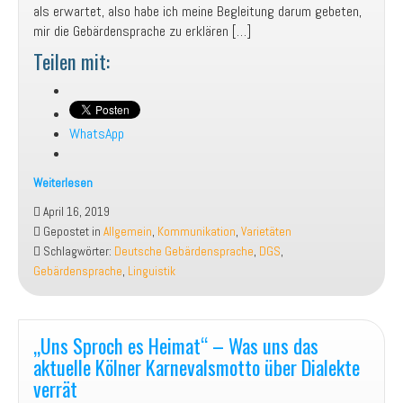
als erwartet, also habe ich meine Begleitung darum gebeten,
mir die Gebärdensprache zu erklären […]
Teilen mit:
WhatsApp
Weiterlesen
Englisch,
April 16, 2019
Italienisch,
Gepostet in
Allgemein
,
Kommunikation
,
Varietäten
Gebärdensprache?
Schlagwörter:
Deutsche Gebärdensprache
,
DGS
,
–
Gebärdensprache
,
Linguistik
Wieso
es
Spaß
„Uns Sproch es Heimat“ – Was uns das
machen
kann,
aktuelle Kölner Karnevalsmotto über Dialekte
die
verrät
Gebärdensprache