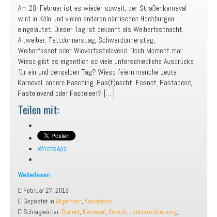
Am 28. Februar ist es wieder soweit, der Straßenkarneval
zu
wird in Köln und vielen anderen närrischen Hochburgen
lernen
eingeläutet. Dieser Tag ist bekannt als Weiberfastnacht,
Altweiber, Fettdonnerstag, Schwerdonnerstag,
Weiberfasnet oder Wieverfastelovend. Doch Moment mal:
Wieso gibt es eigentlich so viele unterschiedliche Ausdrücke
für ein und denselben Tag? Wieso feiern manche Leute
Karneval, andere Fasching, Fas(t)nacht, Fasnet, Fastabend,
Fastelovend oder Fasteleer? […]
Teilen mit:
WhatsApp
Weiterlesen
„Uns
Februar 27, 2019
Sproch
Gepostet in
Allgemein
,
Varietäten
es
Schlagwörter:
Dialekt
,
Karneval
,
Kölsch
,
Lautverschiebung
,