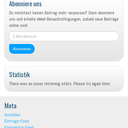
Abonniere uns
S
B
s
a
l
a
Du möchtest keinen Beitrag mehr verpassen? Dann abonniere
t
o
t
uns und erhalte eMail-Benachrichtigungen, sobald neue Beiträge
z
g
z
online sind.
z
S
z
E-
e
a
e
Mail-
i
t
i
Adresse
c
Abonnieren
z
c
h
Z
h
e
e
e
n
i
n
Statistik
-
c
_
1
h
r
There was an issue retrieving stats. Please try again later.
2
e
u
5
n
b
8
a
a
Meta
1
u
u
4
f
f
Anmelden
9
T
I
Eintrags-Feed
1
w
n
Kommentar-Feed